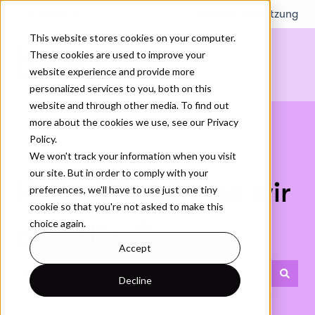
Deutsch
Untermenü für Übersetzungen anzeigen
Mehr Unterstützung
This website stores cookies on your computer.
These cookies are used to improve your
website experience and provide more
personalized services to you, both on this
website and through other media. To find out
more about the cookies we use, see our Privacy
Policy.
We won't track your information when you visit
our site. But in order to comply with your
Hallo. Wie können wir
preferences, we'll have to use just one tiny
cookie so that you're not asked to make this
choice again.
dir helfen?
Accept
Decline
Es gibt keine Vorschläge, da das Suchfeld leer ist.