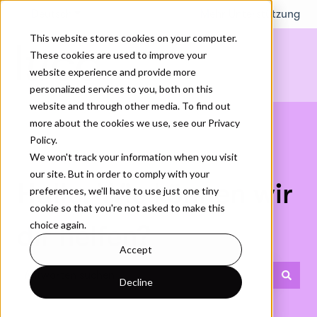
Deutsch
Untermenü für Übersetzungen anzeigen
Mehr Unterstützung
This website stores cookies on your computer.
These cookies are used to improve your
website experience and provide more
personalized services to you, both on this
website and through other media. To find out
more about the cookies we use, see our Privacy
Policy.
We won't track your information when you visit
our site. But in order to comply with your
Hallo. Wie können wir
preferences, we'll have to use just one tiny
cookie so that you're not asked to make this
choice again.
dir helfen?
Accept
Decline
Es gibt keine Vorschläge, da das Suchfeld leer ist.