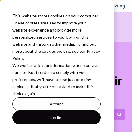
Deutsch
Untermenü für Übersetzungen anzeigen
Mehr Unterstützung
This website stores cookies on your computer.
These cookies are used to improve your
website experience and provide more
personalized services to you, both on this
website and through other media. To find out
more about the cookies we use, see our Privacy
Policy.
We won't track your information when you visit
our site. But in order to comply with your
Hallo. Wie können wir
preferences, we'll have to use just one tiny
cookie so that you're not asked to make this
choice again.
dir helfen?
Accept
Decline
Es gibt keine Vorschläge, da das Suchfeld leer ist.