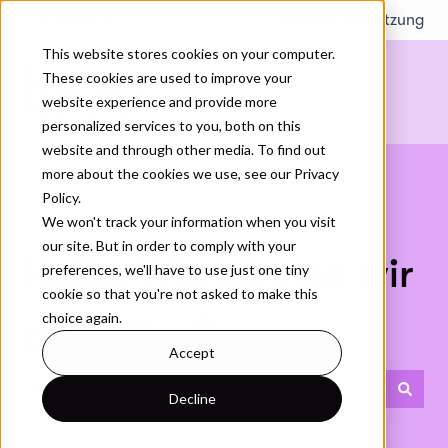
Deutsch
Untermenü für Übersetzungen anzeigen
Mehr Unterstützung
This website stores cookies on your computer.
These cookies are used to improve your
website experience and provide more
personalized services to you, both on this
website and through other media. To find out
more about the cookies we use, see our Privacy
Policy.
We won't track your information when you visit
our site. But in order to comply with your
Hallo. Wie können wir
preferences, we'll have to use just one tiny
cookie so that you're not asked to make this
choice again.
dir helfen?
Accept
Decline
Es gibt keine Vorschläge, da das Suchfeld leer ist.