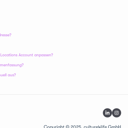
resse?
a Locations Account anpassen?
ammenfassung?
uell aus?
Copyright © 2025, culture4life GmbH