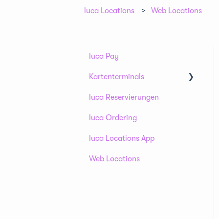
luca Locations
Web Locations
luca Pay
Kartenterminals
luca Reservierungen
AMS1
luca Ordering
S1F2 / S1F2L
luca Locations App
V400m
Web Locations
Tap To Pay
Terminal-FAQs