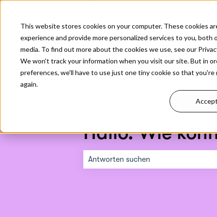
Deutsch
Untermenü für Übersetzung
This website stores cookies on your computer. These cookies ar
experience and provide more personalized services to you, both 
media. To find out more about the cookies we use, see our Privacy
We won't track your information when you visit our site. But in o
preferences, we'll have to use just one tiny cookie so that you're
again.
Accep
Hallo. Wie könn
Es gibt keine Vorschläge, da das Such