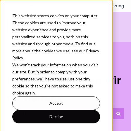
Deutsch
Untermenü für Übersetzungen anzeigen
Mehr Unterstützung
This website stores cookies on your computer.
These cookies are used to improve your
website experience and provide more
personalized services to you, both on this
website and through other media. To find out
more about the cookies we use, see our Privacy
Policy.
We won't track your information when you visit
our site. But in order to comply with your
Hallo. Wie können wir
preferences, we'll have to use just one tiny
cookie so that you're not asked to make this
choice again.
dir helfen?
Accept
Decline
Es gibt keine Vorschläge, da das Suchfeld leer ist.